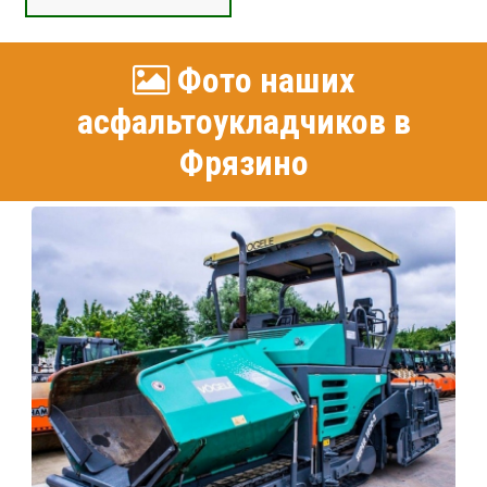
Фото наших
асфальтоукладчиков в
Фрязино