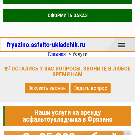
ОФОРМИТЬ ЗАКАЗ
Меню
fryazino.asfalto-ukladchik.ru
Главная
->
Услуги
ОСТАЛИСЬ У ВАС ВОПРОСЫ, ЗВОНИТЕ В ЛЮБОЕ
ВРЕМЯ НАМ
Заказать звонок
Задать вопрос
Наши услуги на аренду
асфальтоукладчика в Фрязино