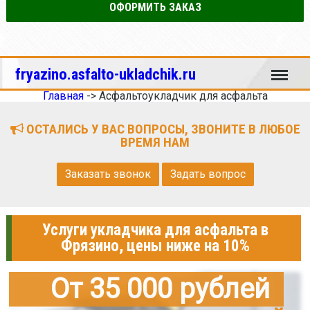
ОФОРМИТЬ ЗАКАЗ
Меню
fryazino.asfalto-ukladchik.ru
Главная
->
Асфальтоукладчик для асфальта
ОСТАЛИСЬ У ВАС ВОПРОСЫ, ЗВОНИТЕ В ЛЮБОЕ
ВРЕМЯ НАМ
Заказать звонок
Задать вопрос
Услуги укладчика для асфальта в
Фрязино, цены ниже на 10%
От 35 000 рублей